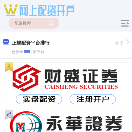
正规配资平台排行
更多
已收录
999
+家平台