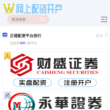
正规配资平台排行
更多
已收录
999
+家平台