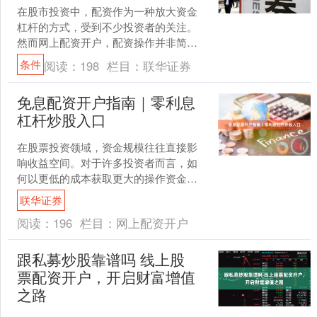
在股市投资中，配资作为一种放大资金
杠杆的方式，受到不少投资者的关注。
然而网上配资开户，配资操作并非简单
的“借钱炒股”，它涉及开户流程、资质条
条件
阅读：
198
栏目：
联华证券
件以及平台选择等多个....
免息配资开户指南｜零利息
杠杆炒股入口
在股票投资领域，资金规模往往直接影
响收益空间。对于许多投资者而言，如
何以更低的成本获取更大的操作资金，
是一个持续关注的话题。近年来，**免息
联华证券
配资**模式逐渐进入....
阅读：
196
栏目：
网上配资开户
跟私募炒股靠谱吗 线上股
票配资开户，开启财富增值
之路