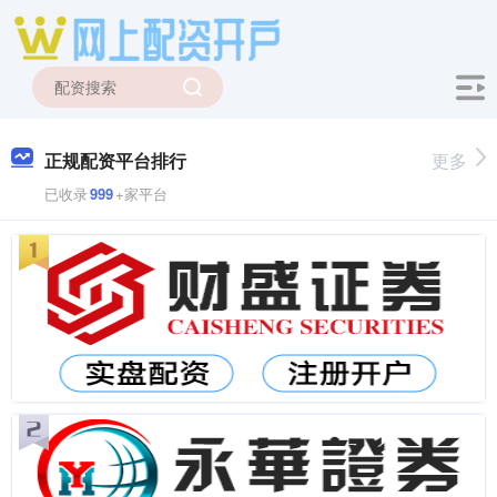
正规配资平台排行
更多
已收录
999
+家平台