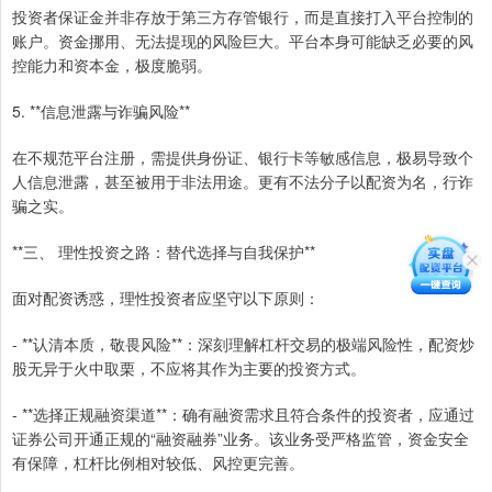
投资者保证金并非存放于第三方存管银行，而是直接打入平台控制的
账户。资金挪用、无法提现的风险巨大。平台本身可能缺乏必要的风
控能力和资本金，极度脆弱。
5. **信息泄露与诈骗风险**
在不规范平台注册，需提供身份证、银行卡等敏感信息，极易导致个
人信息泄露，甚至被用于非法用途。更有不法分子以配资为名，行诈
骗之实。
**三、 理性投资之路：替代选择与自我保护**
面对配资诱惑，理性投资者应坚守以下原则：
- **认清本质，敬畏风险**：深刻理解杠杆交易的极端风险性，配资炒
股无异于火中取栗，不应将其作为主要的投资方式。
- **选择正规融资渠道**：确有融资需求且符合条件的投资者，应通过
证券公司开通正规的“融资融券”业务。该业务受严格监管，资金安全
有保障，杠杆比例相对较低、风控更完善。