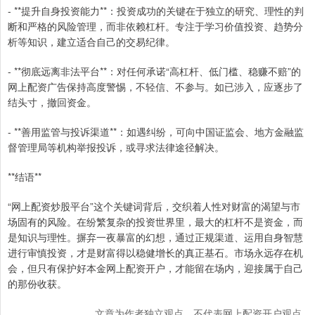
- **提升自身投资能力**：投资成功的关键在于独立的研究、理性的判
断和严格的风险管理，而非依赖杠杆。专注于学习价值投资、趋势分
析等知识，建立适合自己的交易纪律。
- **彻底远离非法平台**：对任何承诺“高杠杆、低门槛、稳赚不赔”的
网上配资广告保持高度警惕，不轻信、不参与。如已涉入，应逐步了
结头寸，撤回资金。
- **善用监管与投诉渠道**：如遇纠纷，可向中国证监会、地方金融监
督管理局等机构举报投诉，或寻求法律途径解决。
**结语**
“网上配资炒股平台”这个关键词背后，交织着人性对财富的渴望与市
场固有的风险。在纷繁复杂的投资世界里，最大的杠杆不是资金，而
是知识与理性。摒弃一夜暴富的幻想，通过正规渠道、运用自身智慧
进行审慎投资，才是财富得以稳健增长的真正基石。市场永远存在机
会，但只有保护好本金网上配资开户，才能留在场内，迎接属于自己
的那份收获。
文章为作者独立观点，不代表网上配资开户观点