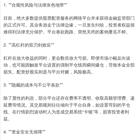
1. **合规性风险与法律灰色地带**
目前，绝大多数提供股票配资服务的网络平台并未获得金融监管部门
的正式许可。其业务游走于法律边缘，一旦发生纠纷，投资者权益很
难得到法律充分保护。平台卷款跑路、突然关闭的案例屡见不鲜。
2. **高杠杆的双刃剑效应**
杠杆在放大收益的同时，更会数倍放大亏损。即便市场小幅反向波
动，也可能因触发平台设置的强制平仓线而瞬间爆仓，导致本金全部
损失。配资炒股实则是与平台对赌，风险极高。
3. **隐藏的成本与不公平条款**
除了显性的利息，部分平台还存在费率不透明、收取高额管理费、递
延费等情况。其交易规则往往倾向于平台自身，如设置苛刻的平仓
线、在行情剧烈波动时人为造成交易系统“卡顿”等，损害投资者利
益。
4. **资金安全无保障**