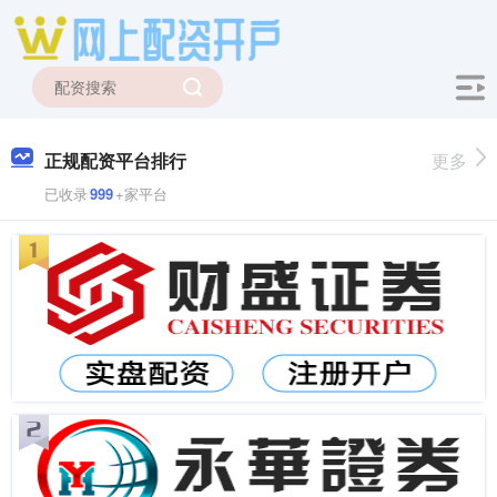
正规配资平台排行
更多
已收录
999
+家平台