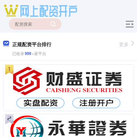
正规配资平台排行
更多
已收录
999
+家平台