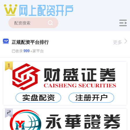
正规配资平台排行
更多
已收录
999
+家平台