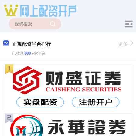
正规配资平台排行
更多
已收录
999
+家平台