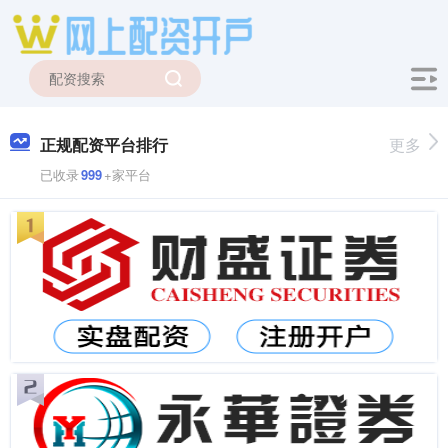
正规配资平台排行
更多
已收录
999
+家平台