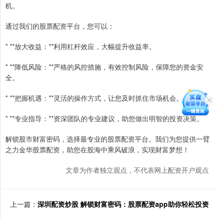
机。
通过我们的股票配资平台，您可以：
* **放大收益：**利用杠杆效应，大幅提升收益率。
* **降低风险：**严格的风控措施，有效控制风险，保障您的资金安
全。
* **把握机遇：**灵活的操作方式，让您及时抓住市场机会。
* **专业指导：**资深团队的专业建议，助您做出明智的投资决策。
解锁股市财富密码，选择最专业的股票配资平台。我们为您提供一臂
之力金华股票配资，助您在股海中乘风破浪，实现财富梦想！
文章为作者独立观点，不代表网上配资开户观点
上一篇：
深圳配资炒股 解锁财富密码：股票配资app助你轻松投资