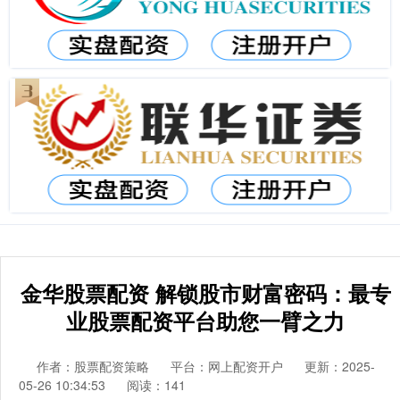
金华股票配资 解锁股市财富密码：最专
业股票配资平台助您一臂之力
作者：股票配资策略
平台：网上配资开户
更新：2025-
05-26 10:34:53
阅读：141