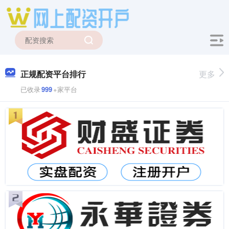
正规配资平台排行
更多
已收录
999
+家平台