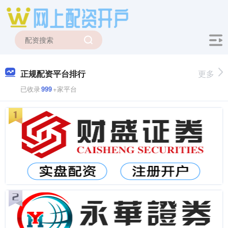
正规配资平台排行
更多
已收录
999
+家平台