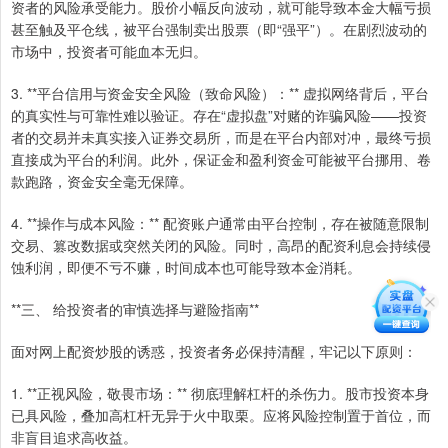
资者的风险承受能力。股价小幅反向波动，就可能导致本金大幅亏损
甚至触及平仓线，被平台强制卖出股票（即“强平”）。在剧烈波动的
市场中，投资者可能血本无归。
3. **平台信用与资金安全风险（致命风险）：** 虚拟网络背后，平台
的真实性与可靠性难以验证。存在“虚拟盘”对赌的诈骗风险——投资
者的交易并未真实接入证券交易所，而是在平台内部对冲，最终亏损
直接成为平台的利润。此外，保证金和盈利资金可能被平台挪用、卷
款跑路，资金安全毫无保障。
4. **操作与成本风险：** 配资账户通常由平台控制，存在被随意限制
交易、篡改数据或突然关闭的风险。同时，高昂的配资利息会持续侵
蚀利润，即便不亏不赚，时间成本也可能导致本金消耗。
**三、 给投资者的审慎选择与避险指南**
面对网上配资炒股的诱惑，投资者务必保持清醒，牢记以下原则：
1. **正视风险，敬畏市场：** 彻底理解杠杆的杀伤力。股市投资本身
已具风险，叠加高杠杆无异于火中取栗。应将风险控制置于首位，而
非盲目追求高收益。