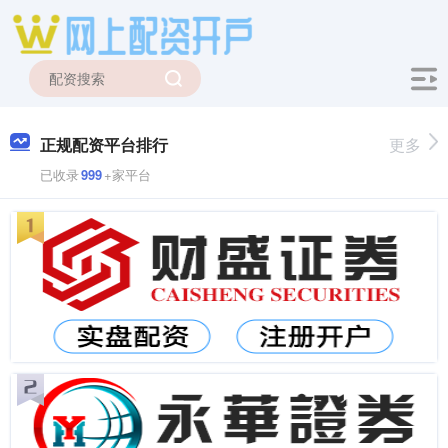
正规配资平台排行
更多
已收录
999
+家平台