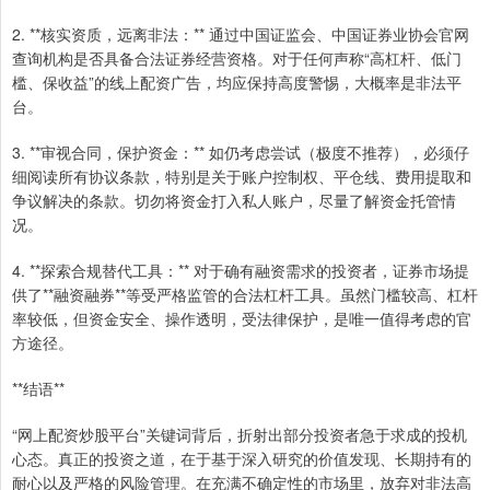
2. **核实资质，远离非法：** 通过中国证监会、中国证券业协会官网
查询机构是否具备合法证券经营资格。对于任何声称“高杠杆、低门
槛、保收益”的线上配资广告，均应保持高度警惕，大概率是非法平
台。
3. **审视合同，保护资金：** 如仍考虑尝试（极度不推荐），必须仔
细阅读所有协议条款，特别是关于账户控制权、平仓线、费用提取和
争议解决的条款。切勿将资金打入私人账户，尽量了解资金托管情
况。
4. **探索合规替代工具：** 对于确有融资需求的投资者，证券市场提
供了**融资融券**等受严格监管的合法杠杆工具。虽然门槛较高、杠杆
率较低，但资金安全、操作透明，受法律保护，是唯一值得考虑的官
方途径。
**结语**
“网上配资炒股平台”关键词背后，折射出部分投资者急于求成的投机
心态。真正的投资之道，在于基于深入研究的价值发现、长期持有的
耐心以及严格的风险管理。在充满不确定性的市场里，放弃对非法高