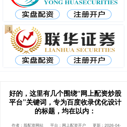
好的，这里有几个围绕“网上配资炒股
平台”关键词，专为百度收录优化设计
的标题，均在以内：
作者：股配资网站
平台：网上配资开户
更新：2026-04-