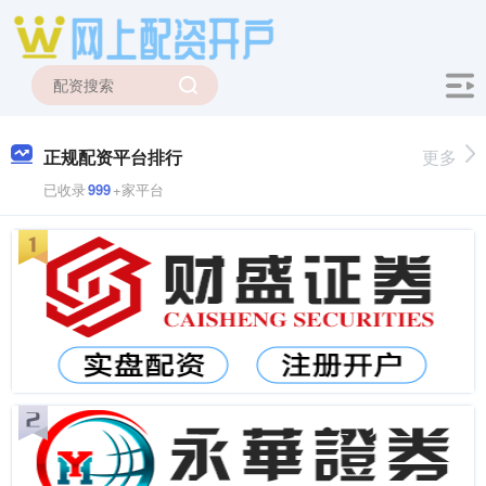
正规配资平台排行
更多
已收录
999
+家平台