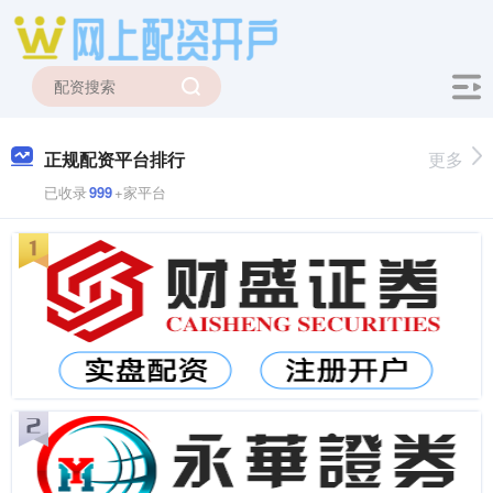
正规配资平台排行
更多
已收录
999
+家平台